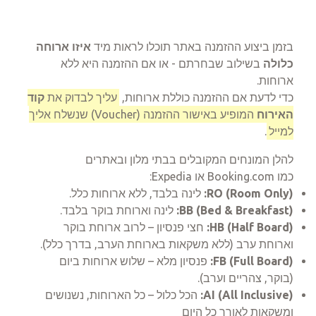
בזמן ביצוע ההזמנה באתר תוכלו לראות מיד
איזו ארוחה
כלולה
בשילוב שבחרתם - או אם ההזמנה היא ללא
ארוחות.
כדי לדעת אם ההזמנה כוללת ארוחות,
עליך לבדוק את
קוד
האירוח
המופיע באישור ההזמנה (Voucher) שנשלח אליך
למייל
.
להלן המונחים המקובלים בבתי מלון ובאתרים
כמו
Booking.com
או
Expedia
:
RO (Room Only):
לינה בלבד, ללא ארוחות כלל.
BB (Bed & Breakfast):
לינה וארוחת בוקר בלבד.
HB (Half Board):
חצי פנסיון – לרוב ארוחת בוקר
וארוחת ערב (ללא משקאות בארוחת הערב, בדרך כלל).
FB (Full Board):
פנסיון מלא – שלוש ארוחות ביום
(בוקר, צהריים וערב).
AI (All Inclusive):
הכל כלול – כל הארוחות, נשנושים
ומשקאות לאורך כל היום