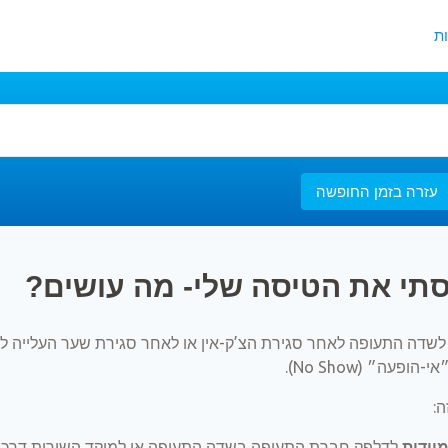
ת
עזרה בזמן החופשה
תי את הטיסה שלי- מה עושים?
שדה התעופה לאחר סגירת הצ’ק-אין או לאחר סגירת שער העלייה ל
ופעה״ (No Show).
:
יידית
לדלפק חברת התעופה בשדה התעופה או למוקד השירות דרכנו