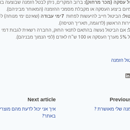
ול עסקה (מכר מרחוק)
:
ברוב המקרים, ניתן לבטל הזמנה שבוצעה ב
ום ביצוע העסקה או מקבלת מסמכי ההזמנה (המאוחר מביניהם)
.
ול
:
הביטול חייב להיעשות לפחות
7
ימי עבודה
(שאינם ימי מנוחה) לפ
ות הראשון (לדוגמה, תאריך הטיסה)
.
:
אם הביטול נעשה בהתאם לתנאי החוק, החברה רשאית לגבות דמי ב
ך מבניהם)
.
ול הזמנה
Next article
Previous
נה שלי מאושרת ?
איך אני יכול לדעת מהם מוצרי
באתר?