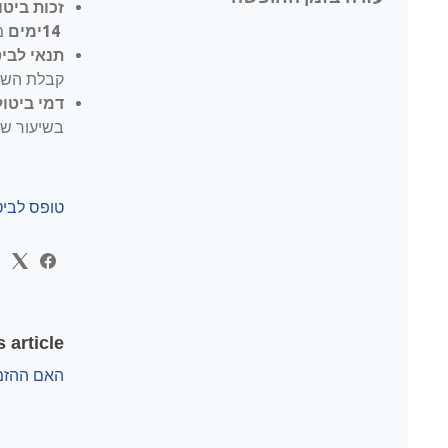
זכות ביט
14
ימים
מי
תנאי לביט
קבלת השיר
דמי ביטול
בשיעור של 5% מערך העסקה או 100 ש"ח לאדם (לפי הנמו
טופס לביט
 article
האם ההזמ