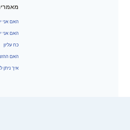
מאמרים
האם אני י
האם אני י
כח עליון
האם ההזמ
איך ניתן